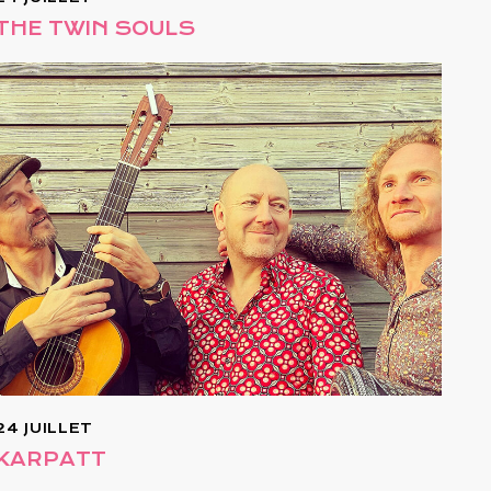
THE TWIN SOULS
24 JUILLET
KARPATT