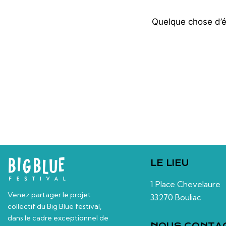
Quelque chose d’én
LE LIEU
1 Place Chevelaure
Venez partager le projet
33270 Bouliac
collectif du Big Blue festival,
dans le cadre exceptionnel de