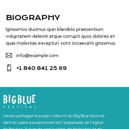
BIOGRAPHY
Ignissimos ducimus quin blandiitis praesentium
voluptatem deleniti atque corrupti quos dolores et
quas molestias excepturi. scint occaecatti gnissimus.
info@example.com
E-
+1 840 841 25 69
m
Ph
ail:
on
e:
Venez partager le projet collectif du Big Blue festival,
dans le cadre exceptionnel de l’esplanade de l’église
de Bouliac. 3 jours de convivialité, de festivités et de