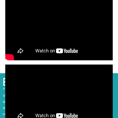
« C’est Guillaume, chez Communica, qui m’a
conseillé d’écouter ce groupe. Puis un
concert cet été dans la région nous a
carrément emballés. »
La petite histoire
Venez partager le projet collectif du Big Blue festival,
dans le cadre exceptionnel de l’esplanade de l’église
de Bouliac. 3 jours de convivialité, de festivités et de
sourires, au son des riffs de guitares et du crépitement