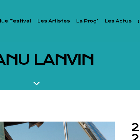
lue Festival
Les Artistes
La Prog’
Les Actus
ANU LANVIN
2
2