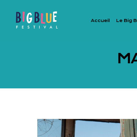
Accueil
Le Big B
M