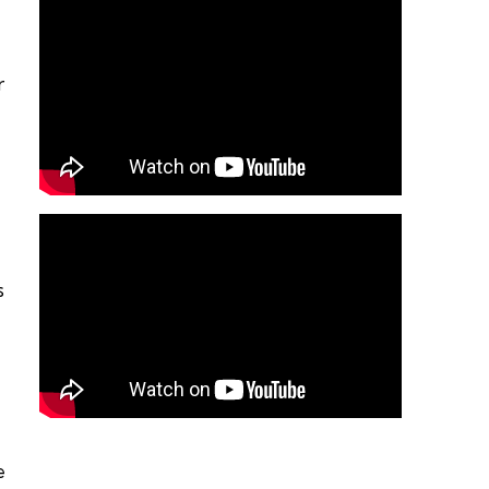
r
s
e