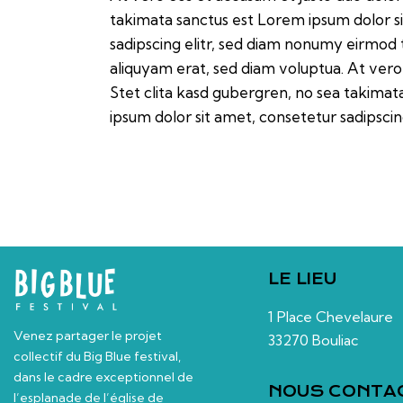
takimata sanctus est Lorem ipsum dolor s
sadipscing elitr, sed diam nonumy eirmod
aliquyam erat, sed diam voluptua. At vero
Stet clita kasd gubergren, no sea takimat
ipsum dolor sit amet, consetetur sadipscing
LE LIEU
1 Place Chevelaure
Venez partager le projet
33270 Bouliac
collectif du Big Blue festival,
dans le cadre exceptionnel de
NOUS CONTA
l’esplanade de l’église de