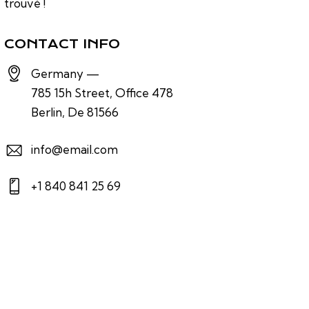
trouvé !
CONTACT INFO
Germany —
785 15h Street, Office 478
Berlin, De 81566
info@email.com
+1 840 841 25 69