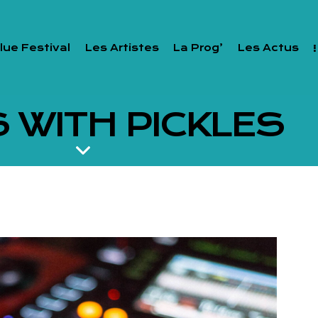
lue Festival
Les Artistes
La Prog’
Les Actus
 WITH PICKLES