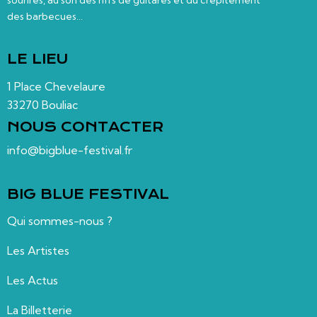
sourires, au son des riffs de guitares et du crépitement
des barbecues…
LE LIEU
1 Place Chevelaure
33270 Bouliac
NOUS CONTACTER
info@bigblue-festival.fr
BIG BLUE FESTIVAL
Qui sommes-nous ?
Les Artistes
Les Actus
La Billetterie